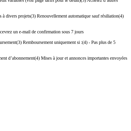
dit variables (voir page tarifs pour le détail)
(3)
Achetez d’autres
 à divers projets
(3)
Renouvellement automatique sauf résiliation
(4)
cevrez un e-mail de confirmation sous 7 jours
oursement
(3)
Remboursement uniquement si :
(4)
- Pas plus de 5
ement d’abonnement
(4)
Mises à jour et annonces importantes envoyées