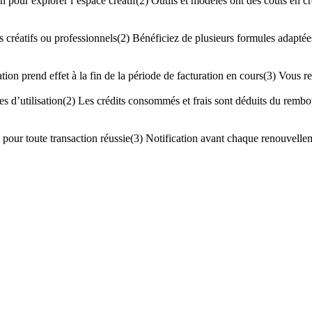
on pour explorer l’espace créatif
(2)
Outils et modèles ont des coûts en cré
 créatifs ou professionnels
(2)
Bénéficiez de plusieurs formules adaptées
ation prend effet à la fin de la période de facturation en cours
(3)
Vous re
s d’utilisation
(2)
Les crédits consommés et frais sont déduits du remb
pour toute transaction réussie
(3)
Notification avant chaque renouvell