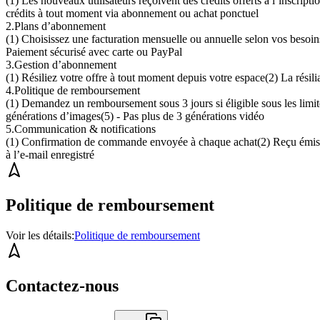
(1)
Les nouveaux utilisateurs reçoivent des crédits offerts à l’inscripti
crédits à tout moment via abonnement ou achat ponctuel
2
.
Plans d’abonnement
(1)
Choisissez une facturation mensuelle ou annuelle selon vos besoins
Paiement sécurisé avec carte ou PayPal
3
.
Gestion d’abonnement
(1)
Résiliez votre offre à tout moment depuis votre espace
(2)
La résili
4
.
Politique de remboursement
(1)
Demandez un remboursement sous 3 jours si éligible sous les limite
générations d’images
(5)
- Pas plus de 3 générations vidéo
5
.
Communication & notifications
(1)
Confirmation de commande envoyée à chaque achat
(2)
Reçu émis 
à l’e-mail enregistré
Politique de remboursement
Voir les détails
:
Politique de remboursement
Contactez-nous