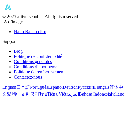
©️ 2025 artiversehub.ai All rights reserved.
IA d’image
Nano Banana Pro
Support
Blog
Politique de confidentialité
Conditions générales
Conditions d’abonnement
Politique de remboursement
Contactez-nous
English
日本語
Português
Español
Deutsch
Русский
Français
简体中
文
繁體中文
한국어
ไทย
Tiếng Việt
العربية
Bahasa Indonesia
Italiano